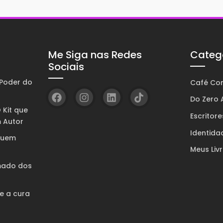
Me Siga nas Redes
Categ
Sociais
Poder do
Café Com
Do Zero A
 Kit que
Escritore
 Autor
Identida
quem
Meus Liv
mado dos
 e a cura