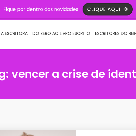
Fique por dentro das novidades
CLIQUE AQUI
 A ESCRITORA
DO ZERO AO LIVRO ESCRITO
ESCRITORES DO REI
g:
vencer a crise de iden