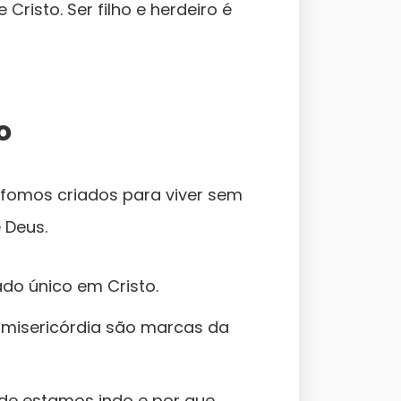
Cristo. Ser filho e herdeiro é
o
 fomos criados para viver sem
 Deus.
do único em Cristo.
 e misericórdia são marcas da
nde estamos indo e por que