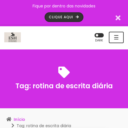
Fique por dentro das novidades
CLIQUE AQUI
☰
DARK
Tag:
rotina de escrita diária
Início
Tag: rotina de escrita diária