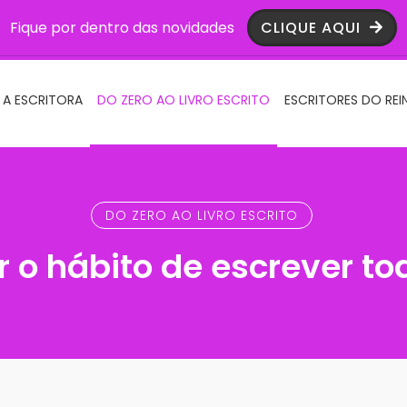
Fique por dentro das novidades
CLIQUE AQUI
 A ESCRITORA
DO ZERO AO LIVRO ESCRITO
ESCRITORES DO REI
DO ZERO AO LIVRO ESCRITO
 o hábito de escrever to