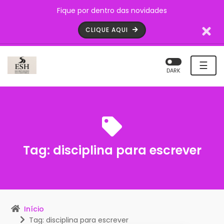
Fique por dentro das novidades
CLIQUE AQUI
☰
DARK
Tag:
disciplina para escrever
Início
Tag: disciplina para escrever