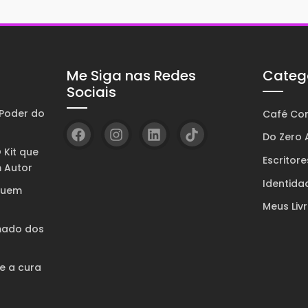
Me Siga nas Redes
Categ
Sociais
Poder do
Café Com
Do Zero A
 Kit que
Escritore
 Autor
Identida
quem
Meus Liv
mado dos
 e a cura