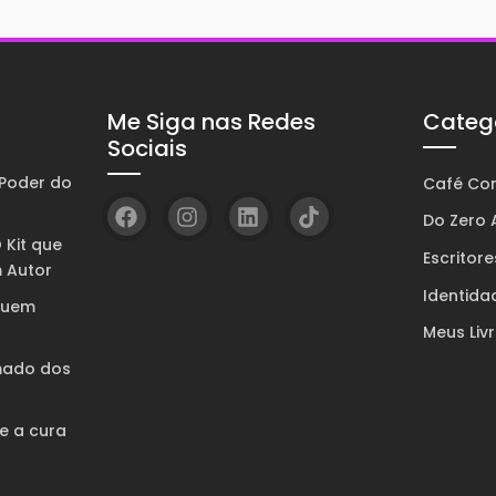
Me Siga nas Redes
Categ
Sociais
Poder do
Café Com
Do Zero A
 Kit que
Escritore
 Autor
Identida
quem
Meus Liv
mado dos
 e a cura