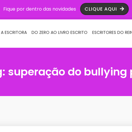
Fique por dentro das novidades
CLIQUE AQUI
 A ESCRITORA
DO ZERO AO LIVRO ESCRITO
ESCRITORES DO REI
g:
superação do bullying 