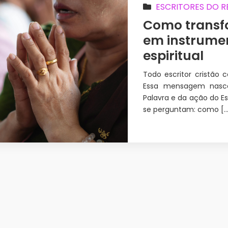
ESCRITORES DO R
Como trans
em instrume
espiritual
Todo escritor cristão
Essa mensagem nasce 
Palavra e da ação do Es
se perguntam: como […