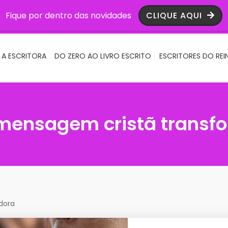
Fique por dentro das novidades
CLIQUE AQUI
 A ESCRITORA
DO ZERO AO LIVRO ESCRITO
ESCRITORES DO REI
mensagem cristã transf
dora