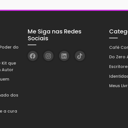
Me Siga nas Redes
Categ
Sociais
Poder do
Café Com
Do Zero A
 Kit que
Escritore
 Autor
Identida
quem
Meus Liv
mado dos
 e a cura