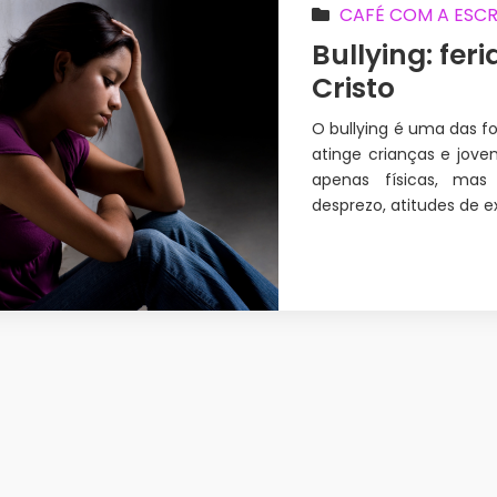
CAFÉ COM A ESC
Bullying: fer
Cristo
O bullying é uma das fo
atinge crianças e jov
apenas físicas, mas 
desprezo, atitudes de e