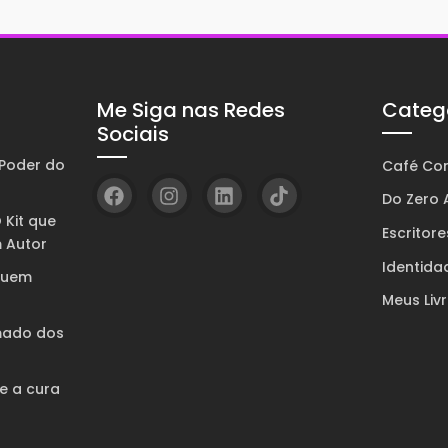
Me Siga nas Redes
Categ
Sociais
Poder do
Café Com
Do Zero A
 Kit que
Escritore
 Autor
Identida
quem
Meus Liv
mado dos
 e a cura