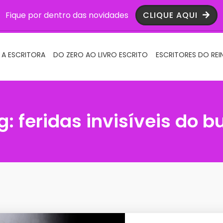
Fique por dentro das novidades
CLIQUE AQUI
 A ESCRITORA
DO ZERO AO LIVRO ESCRITO
ESCRITORES DO REI
g:
feridas invisíveis do b