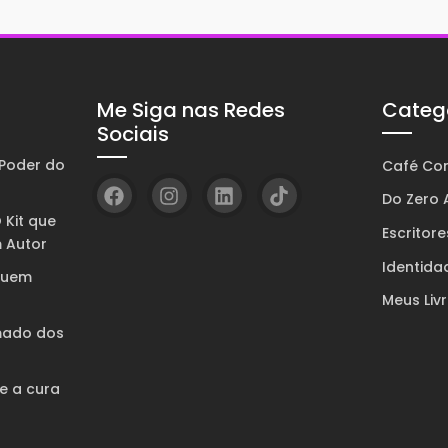
Me Siga nas Redes
Categ
Sociais
Poder do
Café Com
Do Zero A
 Kit que
Escritore
 Autor
Identida
quem
Meus Liv
mado dos
 e a cura