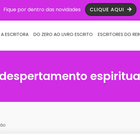
Fique por dentro das novidades
CLIQUE AQUI
 A ESCRITORA
DO ZERO AO LIVRO ESCRITO
ESCRITORES DO REI
despertamento espiritual
tão