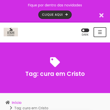
Fique por dentro das novidades
CLIQUE AQUI
☰
DARK
Tag:
cura em Cristo
Início
Tag: cura em Cristo