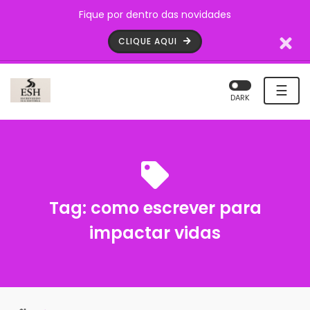
Fique por dentro das novidades
CLIQUE AQUI
☰
DARK
Tag:
como escrever para
impactar vidas